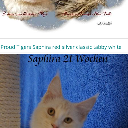
Proud Tigers Saphira red silver classic tabby white