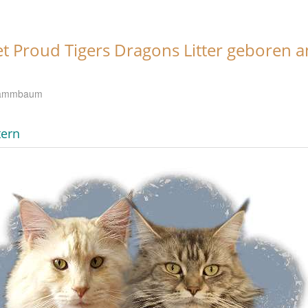
t Proud Tigers Dragons Litter geboren 
stammbaum
tern